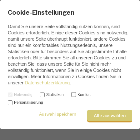
Cookie-Einstellungen
Damit Sie unsere Seite vollständig nutzen können, sind
Cookies erforderlich. Einige dieser Cookies sind notwendig,
damit unsere Seite überhaupt funktioniert, andere Cookies
sind nur ein komfortables Nutzungserlebnis, unsere
Statistiken oder für besonders auf Sie abgestimmte Inhalte
Beratung
erforderlich. Bitte stimmen Sie all unseren Cookies zu und
LABEL
beachten Sie, dass unsere Seite für Sie nicht mehr
Landing Page
vollständig funktioniert, wenn Sie in einige Cookies nicht
Seminare
einwilligen. Mehr Informationen zu Cookies finden Sie in
unserer
Datenschutzerklärung
.
Vorträge
Das ist ein Blindtext. An ihm kann man sehen,
Notwendig
Statistiken
Komfort
Personalisierung
ob alle Buchstaben da sind und wie sie
Auswahl speichern
aussehen. Manchmal benutzt man Worte wie
Alle auswählen
Hamburgefonts.