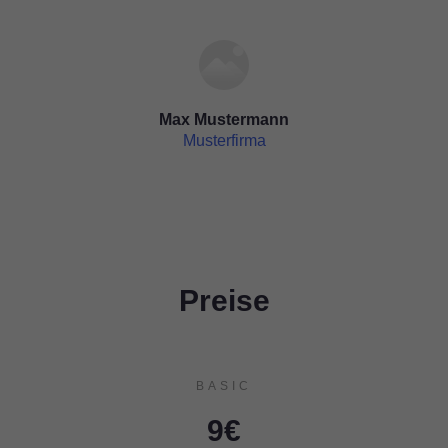
Max Mustermann
Musterfirma
Preise
BASIC
9€