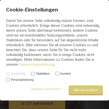
Cookie-Einstellungen
Damit Sie unsere Seite vollständig nutzen können, sind
Cookies erforderlich. Einige dieser Cookies sind notwendig,
damit unsere Seite überhaupt funktioniert, andere Cookies
ENGLISH
Genealogische 
sind nur ein komfortables Nutzungserlebnis, unsere
GERMAN
Statistiken oder für besonders auf Sie abgestimmte Inhalte
Recherchen & Beratung
erforderlich. Bitte stimmen Sie all unseren Cookies zu und
beachten Sie, dass unsere Seite für Sie nicht mehr
Sie möchten Sie mehr über Ihre Familie
vollständig funktioniert, wenn Sie in einige Cookies nicht
erfahren oder bereits begonnene
einwilligen. Mehr Informationen zu Cookies finden Sie in
Ahnenforschung professionell
unserer
Datenschutzerklärung
.
ergänzen lassen?
Notwendig
Statistiken
Komfort
Personalisierung
Ich übernehme Recherchen in relevanten
Archiven und Quellen.
Auswahl speichern
Alle auswählen
JETZT ANFRAGEN