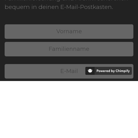
bequem in deinen E-Mail-Postkasten.
NEWSLETTER ABONNIEREN
Datenschutz
garantiert. Keine Weitergabe deiner E-
Mail-Adresse. Newsletter kannst du jederzeit wieder
abbestellen.