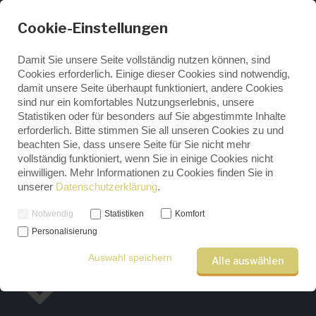
Cookie-Einstellungen
Damit Sie unsere Seite vollständig nutzen können, sind
Cookies erforderlich. Einige dieser Cookies sind notwendig,
damit unsere Seite überhaupt funktioniert, andere Cookies
ENGLISH
sind nur ein komfortables Nutzungserlebnis, unsere
GERMAN
Statistiken oder für besonders auf Sie abgestimmte Inhalte
erforderlich. Bitte stimmen Sie all unseren Cookies zu und
beachten Sie, dass unsere Seite für Sie nicht mehr
Mikrofilme lesen leicht
vollständig funktioniert, wenn Sie in einige Cookies nicht
gemacht – Deine Anleitung
einwilligen. Mehr Informationen zu Cookies finden Sie in
unserer
Datenschutzerklärung
.
für den richtigen Umgang
mit Lesegeräten
Notwendig
Statistiken
Komfort
Personalisierung
Auswahl speichern
Alle auswählen