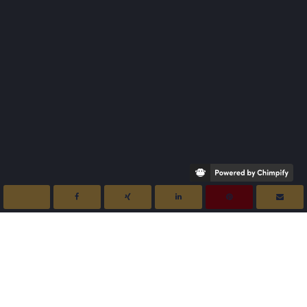
... über Sinn, Endlichkeit, Neugier
und Orientierung und warum die
genealogisch Forschenden spürbar